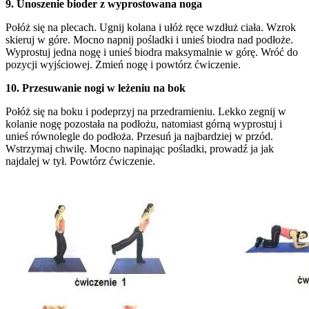
9. Unoszenie bioder z wyprostowana noga
Połóż się na plecach. Ugnij kolana i ułóż ręce wzdłuż ciała. Wzrok
skieruj w góre. Mocno napnij pośladki i unieś biodra nad podłoże.
Wyprostuj jedna nogę i unieś biodra maksymalnie w górę. Wróć do
pozycji wyjściowej. Zmień nogę i powtórz ćwiczenie.
10. Przesuwanie nogi w leżeniu na bok
Połóż się na boku i podeprzyj na przedramieniu. Lekko zegnij w
kolanie nogę pozostała na podłożu, natomiast górną wyprostuj i
unieś równolegle do podłoża. Przesuń ja najbardziej w przód.
Wstrzymaj chwilę. Mocno napinając pośladki, prowadź ja jak
najdalej w tył. Powtórz ćwiczenie.