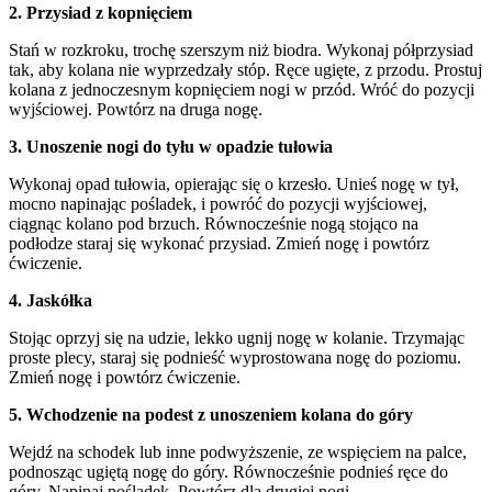
2. Przysiad z kopnięciem
Stań w rozkroku, trochę szerszym niż biodra. Wykonaj półprzysiad
tak, aby kolana nie wyprzedzały stóp. Ręce ugięte, z przodu. Prostuj
kolana z jednoczesnym kopnięciem nogi w przód. Wróć do pozycji
wyjściowej. Powtórz na druga nogę.
3. Unoszenie nogi do tyłu w opadzie tułowia
Wykonaj opad tułowia, opierając się o krzesło. Unieś nogę w tył,
mocno napinając pośladek, i powróć do pozycji wyjściowej,
ciągnąc kolano pod brzuch. Równocześnie nogą stojąco na
podłodze staraj się wykonać przysiad. Zmień nogę i powtórz
ćwiczenie.
4. Jaskółka
Stojąc oprzyj się na udzie, lekko ugnij nogę w kolanie. Trzymając
proste plecy, staraj się podnieść wyprostowana nogę do poziomu.
Zmień nogę i powtórz ćwiczenie.
5. Wchodzenie na podest z unoszeniem kolana do góry
Wejdź na schodek lub inne podwyższenie, ze wspięciem na palce,
podnosząc ugiętą nogę do góry. Równocześnie podnieś ręce do
góry. Napinaj pośladek. Powtórz dla drugiej nogi.