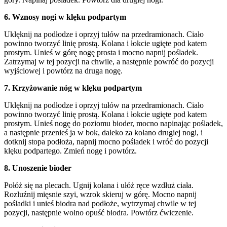
6. Wznosy nogi w klęku podpartym
Uklęknij na podłodze i oprzyj tułów na przedramionach. Ciało
powinno tworzyć linię prostą. Kolana i łokcie ugięte pod katem
prostym. Unieś w górę nogę prosta i mocno napnij pośladek.
Zatrzymaj w tej pozycji na chwile, a następnie powróć do pozycji
wyjściowej i powtórz na druga nogę.
7. Krzyżowanie nóg w klęku podpartym
Uklęknij na podłodze i oprzyj tułów na przedramionach. Ciało
powinno tworzyć linię prostą. Kolana i łokcie ugięte pod katem
prostym. Unieś nogę do poziomu bioder, mocno napinając pośladek,
a następnie przenieś ja w bok, daleko za kolano drugiej nogi, i
dotknij stopa podłoża, napnij mocno pośladek i wróć do pozycji
klęku podpartego. Zmień nogę i powtórz.
8. Unoszenie bioder
Połóż się na plecach. Ugnij kolana i ułóż ręce wzdłuż ciała.
Rozluźnij mięsnie szyi, wzrok skieruj w górę. Mocno napnij
pośladki i unieś biodra nad podłoże, wytrzymaj chwile w tej
pozycji, następnie wolno opuść biodra. Powtórz ćwiczenie.