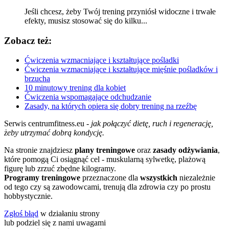
Jeśli chcesz, żeby Twój trening przyniósł widoczne i trwałe
efekty, musisz stosować się do kilku...
Zobacz też:
Ćwiczenia wzmacniające i kształtujące pośladki
Ćwiczenia wzmacniające i kształtujące mięśnie pośladków i
brzucha
10 minutowy trening dla kobiet
Ćwiczenia wspomagające odchudzanie
Zasady, na których opiera się dobry trening na rzeźbę
Serwis centrumfitness.eu -
jak połączyć dietę, ruch i regenerację,
żeby utrzymać dobrą kondycję.
Na stronie znajdziesz
plany treningowe
oraz
zasady odżywiania
,
które pomogą Ci osiągnąć cel - muskularną sylwetkę, plażową
figurę lub zrzuć zbędne kilogramy.
Programy treningowe
przeznaczone dla
wszystkich
niezależnie
od tego czy są zawodowcami, trenują dla zdrowia czy po prostu
hobbystycznie.
Zgłoś błąd
w działaniu strony
lub podziel się z nami uwagami