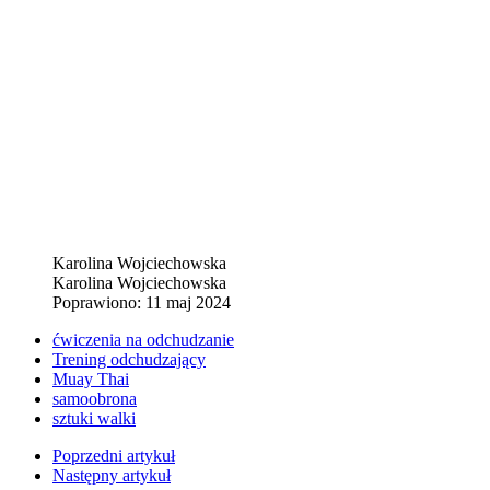
Karolina Wojciechowska
Karolina Wojciechowska
Poprawiono: 11 maj 2024
ćwiczenia na odchudzanie
Trening odchudzający
Muay Thai
samoobrona
sztuki walki
Poprzedni artykuł
Następny artykuł