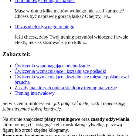
10 minutowy trening dla kobiet
Masz w domu kilka metrów wolnego miejsca i karimatę?
Chcesz być naprawdę gorącą laską? Obejrzyj 10...
10 zasad efektywnego treningu
Jeśli chcesz, żeby Twój trening przyniósł widoczne i trwałe
efekty, musisz stosować się do kilku...
Zobacz też:
Ćwiczenia wspomagające odchudzanie
Ćwiczenia wzmacniające i kształtujące pośladki
Ćwiczenia wzmacniające i kształtujące mięśnie pośladków i
brzucha
Zasady, na których opiera się dobry trening na rzeźbę
Trening interwałowy
Serwis centrumfitness.eu -
jak połączyć dietę, ruch i regenerację,
żeby utrzymać dobrą kondycję.
Na stronie znajdziesz
plany treningowe
oraz
zasady odżywiania
,
które pomogą Ci osiągnąć cel - muskularną sylwetkę, plażową
figurę lub zrzuć zbędne kilogramy.
Programy treningowe
przeznaczone dla
wszystkich
niezależnie