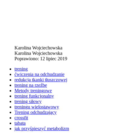
Karolina Wojciechowska
Karolina Wojciechowska
Poprawiono: 12 lipiec 2019
trening
ćwiczenia na odchudzanie
redukcja tkanki tłuszczowej
trening na rzeźbę
Metody treningowe
trening funkcjonalny
trening siłowy
treningu wielostawowy
Trening odchudzający
crossfit
tabata
jak przyśpieszyć metabolizm