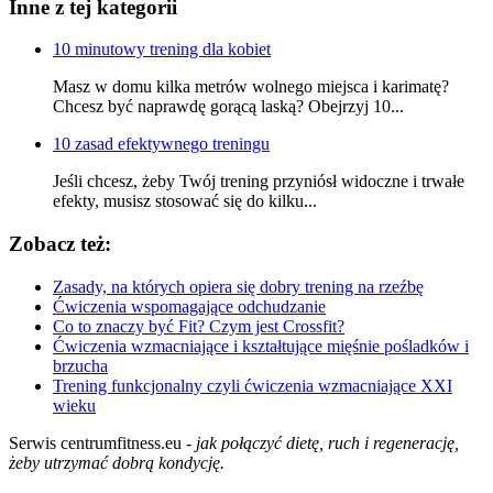
Inne z tej kategorii
10 minutowy trening dla kobiet
Masz w domu kilka metrów wolnego miejsca i karimatę?
Chcesz być naprawdę gorącą laską? Obejrzyj 10...
10 zasad efektywnego treningu
Jeśli chcesz, żeby Twój trening przyniósł widoczne i trwałe
efekty, musisz stosować się do kilku...
Zobacz też:
Zasady, na których opiera się dobry trening na rzeźbę
Ćwiczenia wspomagające odchudzanie
Co to znaczy być Fit? Czym jest Crossfit?
Ćwiczenia wzmacniające i kształtujące mięśnie pośladków i
brzucha
Trening funkcjonalny czyli ćwiczenia wzmacniające XXI
wieku
Serwis centrumfitness.eu -
jak połączyć dietę, ruch i regenerację,
żeby utrzymać dobrą kondycję.