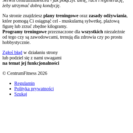
Serwis centrumfitness.eu -
jak połączyć dietę, ruch i regenerację,
żeby utrzymać dobrą kondycję.
Na stronie znajdziesz
plany treningowe
oraz
zasady odżywiania
,
które pomogą Ci osiągnąć cel - muskularną sylwetkę, plażową
figurę lub zrzuć zbędne kilogramy.
Programy treningowe
przeznaczone dla
wszystkich
niezależnie
od tego czy są zawodowcami, trenują dla zdrowia czy po prostu
hobbystycznie.
Zgłoś błąd
w działaniu strony
lub podziel się z nami uwagami
na temat jej funkcjonalności
© CentrumFitness 2026
Regulamin
Polityka prywatności
Szukaj