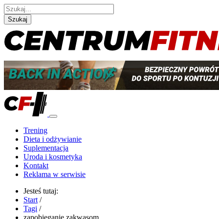
Szukaj
Trening
Dieta i odżywianie
Suplementacja
Uroda i kosmetyka
Kontakt
Reklama w serwisie
Jesteś tutaj:
Start
/
Tagi
/
zapobieganie zakwasom