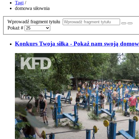
Tagi
/
domowa siłownia
Wprowadź fragment tytułu
Pokaż #
Konkurs Twoja siłka - Pokaż nam swoją domową