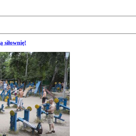
 siłownię!