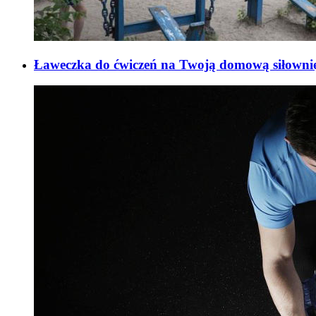
Ławeczka do ćwiczeń na Twoją domową siłowni