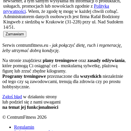
newsletter, a tym samym wysyłania mi informacji o produktach,
usługach, promocjach lub nowościach zgodnie z
Polityką
prywatności
. Wiem, że zgodę tę mogę w każdej chwili cofnąć.
Administratorem danych osobowych jest firma Rafał Bodziony
Kingweb z siedzibą w Krakowie (31-228) przy ul. Nad Sudołem
14/51.
Serwis centrumfitness.eu -
jak połączyć dietę, ruch i regenerację,
żeby utrzymać dobrą kondycję.
Na stronie znajdziesz
plany treningowe
oraz
zasady odżywiania
,
które pomogą Ci osiągnąć cel - muskularną sylwetkę, plażową
figurę lub zrzuć zbędne kilogramy.
Programy treningowe
przeznaczone dla
wszystkich
niezależnie
od tego czy są zawodowcami, trenują dla zdrowia czy po prostu
hobbystycznie.
Zgłoś błąd
w działaniu strony
lub podziel się z nami uwagami
na temat jej funkcjonalności
© CentrumFitness 2026
Regulamin