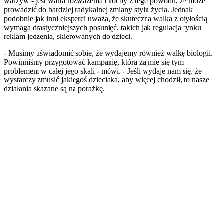
warzyw - jest warta rozważenia choćby z tego powodu, że może
prowadzić do bardziej radykalnej zmiany stylu życia. Jednak
podobnie jak inni eksperci uważa, że skuteczna walka z otyłością
wymaga drastyczniejszych posunięć, takich jak regulacja rynku
reklam jedzenia, skierowanych do dzieci.
- Musimy uświadomić sobie, że wydajemy również walkę biologii.
Powinniśmy przygotować kampanię, która zajmie się tym
problemem w całej jego skali - mówi. - Jeśli wydaje nam się, że
wystarczy zmusić jakiegoś dzieciaka, aby więcej chodził, to nasze
działania skazane są na porażkę.