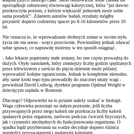
uporządkuje zaburzonej równowagi kalorycznej, która "już dawno
przekroczyła poziom, z którym większość jednostek może sobie
sama poradzić". Zdaniem autorów badań, rezultaty mógłby
przynieść dopiero codzienny spacer po 8-16 kilometrów przez 10
lat.
Nie oznacza to, że wprowadzanie drobnych zmian w swoim stylu
życia nie ma sensu - wręcz przeciwnie. Powinniśmy jednak zdawać
sobie sprawę, co naprawdę możemy w ten sposób osiągnąć.
- Jako lekarze popieramy małe zmiany, bo one często prowadzą do
dużych. Otyły nastolatek, który zmniejszy liczbę godzin spędzanych
przez telewizorem z sześciu do pięciu dziennie może później
wprowadzić kolejne ograniczenia. Jednak to kompletnie nierealne,
aby same kroki tego typu prowadziły do znacznej utraty wagi -
powiedział David Ludwig, dyrektor programu Optimal Weight w
dziecięcym szpitalu w Bostonie.
Dlaczego? Odpowiedzi na to pytanie należy szukać w biologii.
Waga człowieka pozostaje na stałym poziomie, jeśli liczba
przyswajanych przez niego kalorii nie przekracza liczby kalorii
spalanych przez organizm, zarówno podczas ćwiczeń fizycznych,
jak i czynności niezbędnych do funkcjonowania organizmu. O
spadku bądź przybieraniu na wadze decyduje dopiero różnica
pomiędzy przyswajanymi i spalanymi kaloriami.