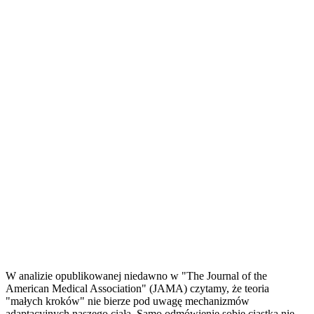
W analizie opublikowanej niedawno w "The Journal of the
American Medical Association" (JAMA) czytamy, że teoria
"małych kroków" nie bierze pod uwagę mechanizmów
adaptacyjnych naszego ciała. Samo odmówienie sobie ciastka nie