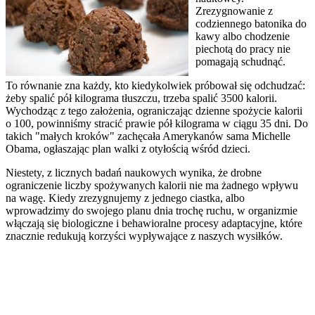
Zrezygnowanie z
codziennego batonika do
kawy albo chodzenie
piechotą do pracy nie
pomagają schudnąć.
To równanie zna każdy, kto kiedykolwiek próbował się odchudzać:
żeby spalić pół kilograma tłuszczu, trzeba spalić 3500 kalorii.
Wychodząc z tego założenia, ograniczając dzienne spożycie kalorii
o 100, powinniśmy stracić prawie pół kilograma w ciągu 35 dni. Do
takich "małych kroków" zachęcała Amerykanów sama Michelle
Obama, ogłaszając plan walki z otyłością wśród dzieci.
Niestety, z licznych badań naukowych wynika, że drobne
ograniczenie liczby spożywanych kalorii nie ma żadnego wpływu
na wagę. Kiedy zrezygnujemy z jednego ciastka, albo
wprowadzimy do swojego planu dnia trochę ruchu, w organizmie
włączają się biologiczne i behawioralne procesy adaptacyjne, które
znacznie redukują korzyści wypływające z naszych wysiłków.