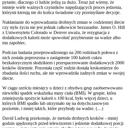
pytanie, dlaczego ci ludzie jedzą za dużo. Teraz już wiemy, że
istnieje wiele ważnych czynników napędzających proces jedzenia,
którymi kierują nie do końca świadome czy przemyślane decyzje.
Nakłanianie do wprowadzania drobnych zmian w codziennej diecie
czy stylu życia nie jest jednak całkowicie bezzasadne. James O. Hill
z Uniwersytetu Colorado w Denver uważa, że rezygnacja z
dodatkowych kalorii może spowolnić przybieranie na wadze albo
mu zapobiec.
Podczas badania przeprowadzonego na 200 rodzinach połowa z
nich została poproszona o zastąpienie 100 kalorii cukru
bezkalorycznym słodzikiem i przespacerowanie dodatkowych 2000
kroków dziennie. Pozostała część rodzin dostała krokomierze do
zbadania ilości ruchu, ale nie wprowadziła żadnych zmian w swojej
diecie.
W ciągu sześciu miesięcy u dzieci z obydwu grup zaobserwowano
niewielki spadek wskaźnika masy ciała (BMI). W grupie, która
zmniejszyła spożycie kalorii o 100 kcal, było więcej dzieci, u
których BMI spadło lub utrzymało się na dotychczasowym
poziomie, i mniej takich, które przybrały na wadze. (…)
David Ludwig przekonuje, że metoda drobnych kroków - mniej
godzin spędzonych przed telewizorem i jedzenie dodatkowej porcji