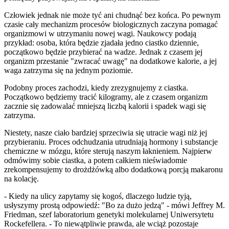
Człowiek jednak nie może tyć ani chudnąć bez końca. Po pewnym
czasie cały mechanizm procesów biologicznych zaczyna pomagać
organizmowi w utrzymaniu nowej wagi. Naukowcy podają
przykład: osoba, która będzie zjadała jedno ciastko dziennie,
początkowo będzie przybierać na wadze. Jednak z czasem jej
organizm przestanie "zwracać uwagę" na dodatkowe kalorie, a jej
waga zatrzyma się na jednym poziomie.
Podobny proces zachodzi, kiedy zrezygnujemy z ciastka.
Początkowo będziemy tracić kilogramy, ale z czasem organizm
zacznie się zadowalać mniejszą liczbą kalorii i spadek wagi się
zatrzyma.
Niestety, nasze ciało bardziej sprzeciwia się utracie wagi niż jej
przybieraniu. Proces odchudzania utrudniają hormony i substancje
chemiczne w mózgu, które sterują naszym łaknieniem. Najpierw
odmówimy sobie ciastka, a potem całkiem nieświadomie
zrekompensujemy to drożdżówką albo dodatkową porcją makaronu
na kolację.
- Kiedy na ulicy zapytamy się kogoś, dlaczego ludzie tyją,
usłyszymy prostą odpowiedź: "Bo za dużo jedzą" - mówi Jeffrey M.
Friedman, szef laboratorium genetyki molekularnej Uniwersytetu
Rockefellera. - To niewątpliwie prawda, ale wciąż pozostaje