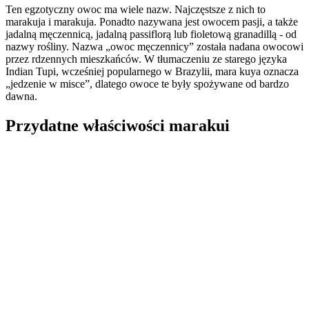
Ten egzotyczny owoc ma wiele nazw. Najczęstsze z nich to
marakuja i marakuja. Ponadto nazywana jest owocem pasji, a także
jadalną męczennicą, jadalną passiflorą lub fioletową granadillą - od
nazwy rośliny. Nazwa „owoc męczennicy” została nadana owocowi
przez rdzennych mieszkańców. W tłumaczeniu ze starego języka
Indian Tupi, wcześniej popularnego w Brazylii, mara kuya oznacza
„jedzenie w misce”, dlatego owoce te były spożywane od bardzo
dawna.
Przydatne właściwości marakui