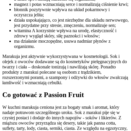
magnez i potas wzmacniają serce i normalizują ciśnienie krwi;
błonnik pozytywnie wpływa na układ pokarmowy i
oczyszcza jelita;
działa uspokajająco, co jest niezbędne dla układu nerwowego,
jest przydatne przy stresie, zmęczeniu, normalizuje sen;
witamina A korzystnie wpływa na urodę, elastyczność i
zdrowy wygląd skóry, siłę paznokci i włosów;
ma działanie moczopędne, usuwa nadmiar płynów z
organizmu.
Marakuja jest aktywnie wykorzystywana w kosmetologii. Sok i
olejek z owoców dodawane są do kosmetyków pielęgnacyjnych do
twarzy i ciała – doskonale tonizują i nawilżają skórę. Ponadto
produkty z marakui polecane są osobom z trądzikiem,
rozszerzonymi porami, a szampony i odżywki do włosów zwalczają
łamliwość i wzmacniają cebulki.
Co gotować z Passion Fruit
W kuchni marakuja ceniona jest za bogaty smak i aromat, który
nadaje potrawom szczególnego uroku. Sok z marakui pije się w
czystej postaci i dodaje do innych napojów - soków i likierów. Z
miąższu owoców przyrządza się desery, takie jak panna cotta,
suflety, tarty, lody, ciasta, serniki, ciasta. Ze względu na egzotyczny,