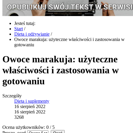
Jesteś tutaj:
Start
/
Dieta i odżywianie
/
Owoce marakuja: użyteczne właściwości i zastosowania w
gotowaniu
Owoce marakuja: użyteczne
właściwości i zastosowania w
gotowaniu
Szczegóły
Dieta i suplementy
16 sierpień 2022
16 sierpień 2022
3268
Ocena użytkowników:
0
/
5
Proszę, oceń