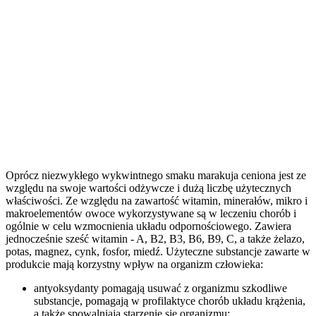
Oprócz niezwykłego wykwintnego smaku marakuja ceniona jest ze
względu na swoje wartości odżywcze i dużą liczbę użytecznych
właściwości. Ze względu na zawartość witamin, minerałów, mikro i
makroelementów owoce wykorzystywane są w leczeniu chorób i
ogólnie w celu wzmocnienia układu odpornościowego. Zawiera
jednocześnie sześć witamin - A, B2, B3, B6, B9, C, a także żelazo,
potas, magnez, cynk, fosfor, miedź. Użyteczne substancje zawarte w
produkcie mają korzystny wpływ na organizm człowieka:
antyoksydanty pomagają usuwać z organizmu szkodliwe
substancje, pomagają w profilaktyce chorób układu krążenia,
a także spowalniają starzenie się organizmu;