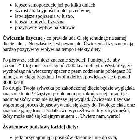
lepsze samopoczucie już po kilku dniach,
wzrost atrakcyjności u płci przeciwnej,
łatwiejsze spojrzenia w lustro,
lepsza kondycja fizyczna,
pozytywny wpływ na zdrowie
Ćwiczenia fizyczne
- co prawda uda Ci się schudnąć na samej
diecie, ale… No właśnie, jest pewne ale. Ćwiczenia fizyczne mają
bardzo pozytywny wpływ na tempo i efekty diety.
Po pierwsze schudniesz znacznie szybciej! Pamiętaj, że aby
„zrzucić” 1 kg musisz osiągnąć 7000 kcal deficytu. Wystarczy, że
wychodząc na wieczorny spacer z psem codziennie pobiegasz 30
minut, a w ciągu tygodnia Twoim deficyt powiększy się o ponad
3000 kcal!
Po drugie Twoja sylwetka po zakończonej diecie będzie wyglądała
znacznie lepiej! Częstym problemem po zakończonej kuracji jest
nadmiar skóry oraz nie najlepszy jej wygląd. Ćwiczenia fizyczne
wspomogą proces dopasowywania się skóry do Twojego ciała oraz
znacznie ją ujędrnią. Dodatkowo wyrzeźbisz ładny zarys mięśni,
który może stać się kolejnym atutem… Uwierz nam, warto!
Żywieniowe podstawy każdej diety:
jedz przynajmniej 5 posiłków dziennie i nie do syta,