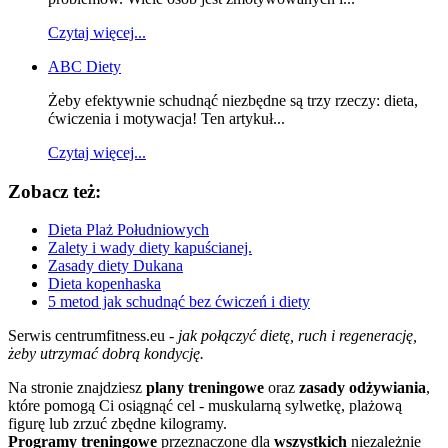
Czytaj więcej...
ABC Diety
Żeby efektywnie schudnąć niezbędne są trzy rzeczy: dieta,
ćwiczenia i motywacja! Ten artykuł...
Czytaj więcej...
Zobacz też:
Dieta Plaż Południowych
Zalety i wady diety kapuścianej.
Zasady diety Dukana
Dieta kopenhaska
5 metod jak schudnąć bez ćwiczeń i diety
Serwis centrumfitness.eu -
jak połączyć dietę, ruch i regenerację,
żeby utrzymać dobrą kondycję.
Na stronie znajdziesz
plany treningowe
oraz
zasady odżywiania
,
które pomogą Ci osiągnąć cel - muskularną sylwetkę, plażową
figurę lub zrzuć zbędne kilogramy.
Programy treningowe
przeznaczone dla
wszystkich
niezależnie