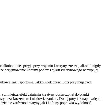
 alkoholu nie sprzyja przyswajaniu kreatyny, zresztą, alkohol nigdy
e, że przyjmowanie kofeiny podczas cyklu kreatynowego hamuje jej
aukowe, jak i sportowe. Jakkolwiek część ludzi przyjmujących
a zmniejsza efekt działania kreatyny dostarczonej do tkanki
 dużym zaskoczeniem i niedowierzaniem. Do tej pory tak naprawdę nie
ddzielnie zarówno kreatyny jak i kofeiny poprawia wydolność