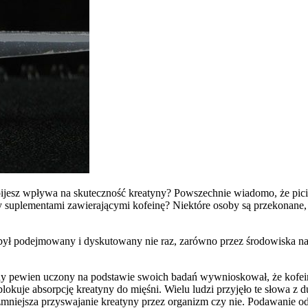
 pijesz wpływa na skuteczność kreatyny? Powszechnie wiadomo, że picie
czy suplementami zawierającymi kofeinę? Niektóre osoby są przekonan
ry był podejmowany i dyskutowany nie raz, zarówno przez środowiska n
 gdy pewien uczony na podstawie swoich badań wywnioskował, że kofein
lokuje absorpcję kreatyny do mięśni. Wielu ludzi przyjęło te słowa z
o zmniejsza przyswajanie kreatyny przez organizm czy nie. Podawanie o