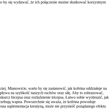
ogło by się wydawać, że ich połączenie możne skutkować korzystnym
ej. Mianowicie, warto by się zastanowić, jak kofeina oddziałuje na
wpływa na szybkość naszych ruchów oraz siłę. Aby to zobrazować,
urcz bicepsa oraz rozluźnienie tricepsa. Łatwo sobie wyobrazić, jak
otrzebują wapna. Powszechnie się uważa, że kofeina powoduje
na suplementacja kreatyną, może nie przynieść pożądanego efektu