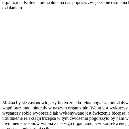
organizmu. Kofeina oddziałuje na nas poprzez zwiększenie ciśnienia
działaniem.
Można by się zastanowić, czy faktycznie kofeina pogarsza oddziaływa
wapń oraz inne minerały w naszym organizmie. Wapń jest wykorzystyw
wystarczy sobie wyobrazić jak wykonywane jest ćwiczenie bicepsa, n
utrudnienie relaksacji tricepsa w tym ćwiczeniu pogorszyło by nam 
uwolnienie zasobów wapna z naszego organizmu, a w konsekwencji j
w postaci zwiększenia siły.