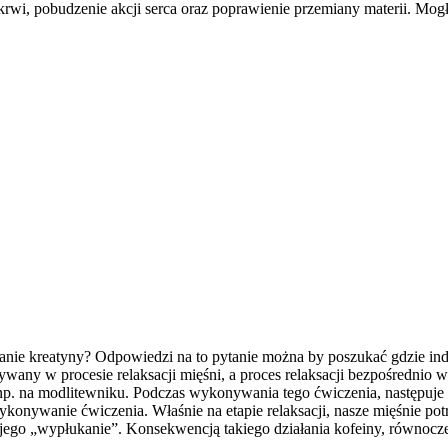
 krwi, pobudzenie akcji serca oraz poprawienie przemiany materii. M
nie kreatyny? Odpowiedzi na to pytanie można by poszukać gdzie indzi
any w procesie relaksacji mięśni, a proces relaksacji bezpośrednio 
p. na modlitewniku. Podczas wykonywania tego ćwiczenia, następuje sk
wykonywanie ćwiczenia. Właśnie na etapie relaksacji, nasze mięśnie p
ego „wypłukanie”. Konsekwencją takiego działania kofeiny, równoczes