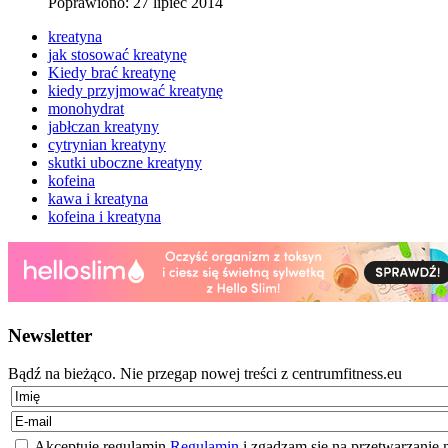
Poprawiono: 27 lipiec 2014
kreatyna
jak stosować kreatynę
Kiedy brać kreatynę
kiedy przyjmować kreatynę
monohydrat
jabłczan kreatyny
cytrynian kreatyny
skutki uboczne kreatyny
kofeina
kawa i kreatyna
kofeina i kreatyna
Newsletter
Bądź na bieżąco. Nie przegap nowej treści z centrumfitness.eu
Akceptuje regulamin
Regulamin
i zgadzam się na przetwarzanie 