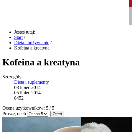
Jesteś tutaj:
Start
/
Dieta i odżywianie
/
Kofeina a kreatyna
Kofeina a kreatyna
Szczegóły
Dieta i suplementy
08 lipiec 2014
05 lipiec 2014
8452
Ocena użytkowników:
5
/
5
Proszę, oceń