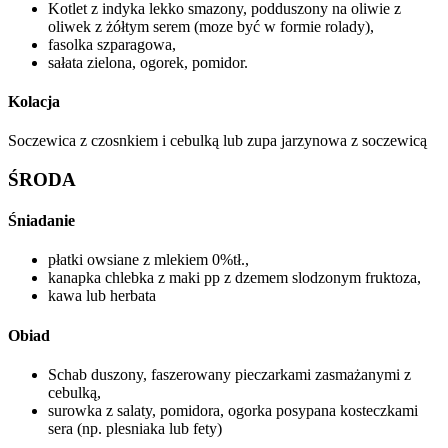
Kotlet z indyka lekko smazony, podduszony na oliwie z
oliwek z żółtym serem (moze być w formie rolady),
fasolka szparagowa,
sałata zielona, ogorek, pomidor.
Kolacja
Soczewica z czosnkiem i cebulką lub zupa jarzynowa z soczewicą
ŚRODA
Śniadanie
płatki owsiane z mlekiem 0%tł.,
kanapka chlebka z maki pp z dzemem slodzonym fruktoza,
kawa lub herbata
Obiad
Schab duszony, faszerowany pieczarkami zasmażanymi z
cebulką,
surowka z salaty, pomidora, ogorka posypana kosteczkami
sera (np. plesniaka lub fety)