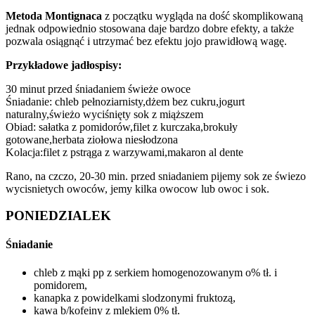
Metoda Montignaca
z początku wygląda na dość skomplikowaną
jednak odpowiednio stosowana daje bardzo dobre efekty, a także
pozwala osiągnąć i utrzymać bez efektu jojo prawidłową wagę.
Przykładowe jadłospisy:
30 minut przed śniadaniem świeże owoce
Śniadanie: chleb pełnoziarnisty,dżem bez cukru,jogurt
naturalny,świeżo wyciśnięty sok z miąższem
Obiad: sałatka z pomidorów,filet z kurczaka,brokuły
gotowane,herbata ziołowa niesłodzona
Kolacja:filet z pstrąga z warzywami,makaron al dente
Rano, na czczo, 20-30 min. przed sniadaniem pijemy sok ze świezo
wycisnietych owoców, jemy kilka owocow lub owoc i sok.
PONIEDZIALEK
Śniadanie
chleb z mąki pp z serkiem homogenozowanym o% tł. i
pomidorem,
kanapka z powidelkami slodzonymi fruktozą,
kawa b/kofeiny z mlekiem 0% tł.