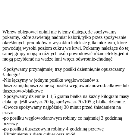
Wbrew obiegowej opinii nie tyjemy dlatego, że spożywamy
pokarmy, które zawierają nadmiar kalorii,tylko przez spożywanie
określonych produktów o wysokim indeksie glikemicznym, które
powodują wysoki poziom cukru we krwi. Pokarmy należące do tej
samej grupy mogą u różnych osób powodować różne efekty-jedni
mogą przybierać na wadze inni wręcz odwrotnie-chudnąć.
-Spożywamy przynajmniej trzy posiłki dziennie,nie opuszczamy
żadnego!
-Nie łączymy w jednym posiłku węglowodanów z
tłuszczami,dopuszczalne są posiłki węglowodanowo-białkowe lub
tłuszczowo-białkowe
-Spożywamy dziennie 1-1,5 grama białka na każdy kilogram masy
ciała np. jeśli ważysz 70 kg spożywasz 70-105 g białka dziennie.
-Owoce spożywamy najpóźniej 30 minut przed śniadaniem na
czczo
-po posiłku węglowodanowym robimy co najmniej 3 godzinną
przerwę
-po posiłku tłuszczowym robimy 4 godzinną przerwę
-Eliminujemy z diety cukier oraz miód