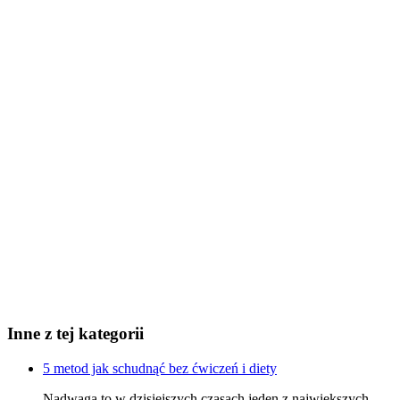
Inne z tej kategorii
5 metod jak schudnąć bez ćwiczeń i diety
Nadwaga to w dzisiejszych czasach jeden z największych