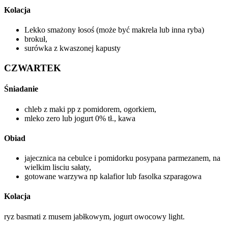
Kolacja
Lekko smażony łosoś (może być makrela lub inna ryba)
brokuł,
surówka z kwaszonej kapusty
CZWARTEK
Śniadanie
chleb z maki pp z pomidorem, ogorkiem,
mleko zero lub jogurt 0% tł., kawa
Obiad
jajecznica na cebulce i pomidorku posypana parmezanem, na
wielkim lisciu sałaty,
gotowane warzywa np kalafior lub fasolka szparagowa
Kolacja
ryz basmati z musem jabłkowym, jogurt owocowy light.