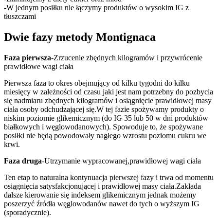
-W jednym posiłku nie łączymy produktów o wysokim IG z
tłuszczami
Dwie fazy metody Montignaca
Faza pierwsza
-Zrzucenie zbędnych kilogramów i przywrócenie
prawidłowe wagi ciała
Pierwsza faza to okres obejmujący od kilku tygodni do kilku
miesięcy w zależności od czasu jaki jest nam potrzebny do pozbycia
się nadmiaru zbędnych kilogramów i osiągnięcie prawidłowej masy
ciała osoby odchudzającej się.W tej fazie spożywamy produkty o
niskim poziomie glikemicznym (do IG 35 lub 50 w dni produktów
białkowych i węglowodanowych). Spowoduje to, że spożywane
posiłki nie będą powodowały nagłego wzrostu poziomu cukru we
krwi.
Faza druga
-Utrzymanie wypracowanej,prawidłowej wagi ciała
Ten etap to naturalna kontynuacja pierwszej fazy i trwa od momentu
osiągnięcia satysfakcjonującej i prawidłowej masy ciała.Zakłada
dalsze kierowanie się indeksem glikemicznym jednak możemy
poszerzyć źródła węglowodanów nawet do tych o wyższym IG
(sporadycznie).