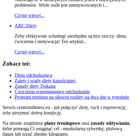
problemów. Wiele osób jest zmotywowanych i...
Czytaj więcej...
ABC Diety
Żeby efektywnie schudnąć niezbędne są trzy rzeczy: dieta,
ćwiczenia i motywacja! Ten artykuł...
Czytaj więcej...
Zobacz też:
Dieta odchudzająca
Zalety i wady diety kapuścianej.
Zasady diety Dukana
Ćwiczenia wspomagające odchudzanie
Program treningu na siłowni rozbity na dwa dni w tygodniu
Serwis centrumfitness.eu -
jak połączyć dietę, ruch i regenerację,
żeby utrzymać dobrą kondycję.
Na stronie znajdziesz
plany treningowe
oraz
zasady odżywiania
,
które pomogą Ci osiągnąć cel - muskularną sylwetkę, plażową
figurę lub zrzuć zbędne kilogramy.