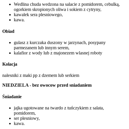
Wedlina chuda wedzona na salacie z pomidorem, cebulką,
ogorkiem skropionych oliwa i sokiem z cytryny,
kawalek sera plesniowego,
kawa.
Obiad
gulasz z kurczaka duszony w jarzynach, posypany
parmezanem lub innym serem,
kalafior z wody lub z majonezem wlasnej roboty
Kolacja
nalesniki z maki pp z dzemem lub serkiem
NIEDZIELA - bez owocow przed sniadaniem
Śniadanie
jajka ugotowane na twardo z tuńczykiem z salata,
pomidorem,
ser plesniowy,
kawa.