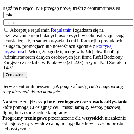
Bądź na bieżąco. Nie przegap nowej treści z centrumfitness.eu
Akceptuje regulamin
Regulamin
i zgadzam się na
przetwarzanie moich danych osobowych w celu realizacji usługi
newsletter, a tym samym wysyłania mi informacji o produktach,
usługach, promocjach lub nowościach zgodnie z
Polityką
prywatności
. Wiem, że zgodę tę mogę w każdej chwili cofnąć.
Administratorem danych osobowych jest firma Rafał Bodziony
Kingweb z siedzibą w Krakowie (31-228) przy ul. Nad Sudołem
14/51.
Serwis centrumfitness.eu -
jak połączyć dietę, ruch i regenerację,
żeby utrzymać dobrą kondycję.
Na stronie znajdziesz
plany treningowe
oraz
zasady odżywiania
,
które pomogą Ci osiągnąć cel - muskularną sylwetkę, plażową
figurę lub zrzuć zbędne kilogramy.
Programy treningowe
przeznaczone dla
wszystkich
niezależnie
od tego czy są zawodowcami, trenują dla zdrowia czy po prostu
hobbystycznie.