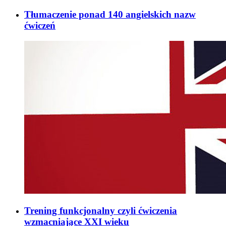
Tłumaczenie ponad 140 angielskich nazw
ćwiczeń
Trening funkcjonalny czyli ćwiczenia
wzmacniające XXI wieku